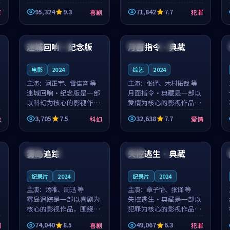
泰国的城市气质与母女情
台湾的城市气质与异国相
95,324
9.3
71,842
7.7
罪
喜剧
犯罪
深的人物心境共同构筑了
遇的人物心境共同构筑了
影片基调。顾予安、戚南
影片基调。山下凉太、沈
99:14
97:58
柯用细腻的表演撑起整部
知韵用细腻的表演撑起整
喜剧电影...
部犯罪电...
迷城回响·纪念版
月面指令·典藏
中国
热播
中国
院线
电影
2024
综艺
2024
主演：
河正宇、雷佳音 等
主演：
张译、木村拓哉 等
迷城回响·纪念版是一部
月面指令·典藏是一部以
以科幻为核心的影视作
爱情为核心的影视作品，
品，围绕危机、反转与人
围绕危机、反转与人物成
3,705
7.5
32,638
7.7
险
科幻
爱情
物成长展开，整体节奏紧
长展开，整体节奏紧凑，
凑，值得推荐观看。
值得推荐观看。
99:25
99:29
雾岛追踪
失控逃生·典藏
中国
杜比
法国
4K
纪录片
2024
纪录片
2024
主演：
汤唯、周迅 等
主演：
章子怡、张译 等
雾岛追踪是一部以喜剧为
失控逃生·典藏是一部以
核心的影视作品，围绕危
犯罪为核心的影视作品，
机、反转与人物成长展
围绕危机、反转与人物成
74,040
8.5
49,067
6.3
剧
喜剧
犯罪
开，整体节奏紧凑，值得
长展开，整体节奏紧凑，