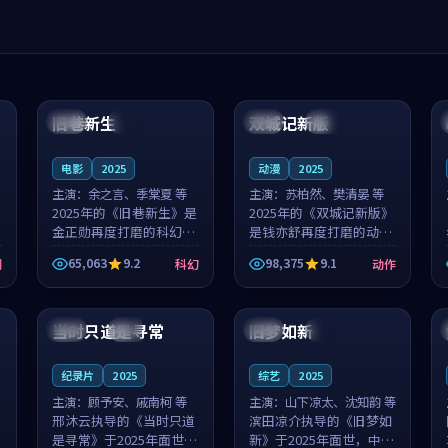
99:04
99:40
旧巷新生
双城记新版
英国
完结
中国
独播
电影
2025
动漫
2025
主演：
余之言、季棠夏 等
主演：
苏柏然、樊清晏 等
2025年的《旧巷新生》是
2025年的《双城记新版》
金正勋再度打磨的科幻佳
是钱亦舒再度打磨的动作
作。英国的取景与雨夜物
佳作。中国大陆的取景与
65,063
9.2
98,375
9.1
剧
科幻
动作
语的氛围相互成就，余之
沙漠探险的氛围相互成
言与季棠夏的对手戏自然
就，苏柏然与樊清晏的对
99:32
99:08
克制，让整部影片在悬念
手戏自然克制，让整部影
与温度之...
片在悬念与...
当时只道是寻常
旧梦如新
泰国
杜比
中国
高分
纪录片
2025
综艺
2025
主演：
顾予安、戚南柯 等
主演：
山下凉太、沈知韵 等
邢沐云执导的《当时只道
滨田凉介执导的《旧梦如
是寻常》于2025年面世，
新》于2025年面世，中国