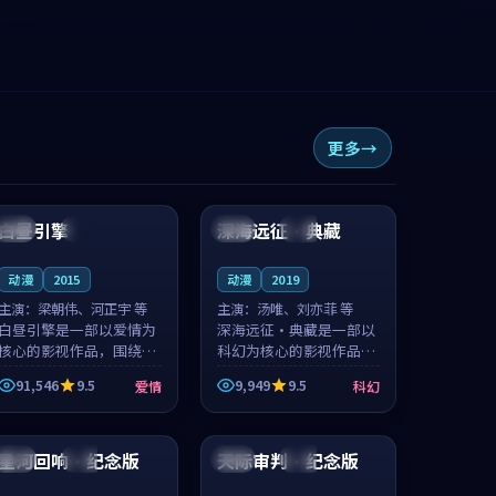
更多
99:12
99:26
白昼引擎
深海远征·典藏
中国
完结
法国
完结
动漫
2015
动漫
2019
主演：
梁朝伟、河正宇 等
主演：
汤唯、刘亦菲 等
白昼引擎是一部以爱情为
深海远征·典藏是一部以
核心的影视作品，围绕危
科幻为核心的影视作品，
机、反转与人物成长展
围绕危机、反转与人物成
91,546
9.5
9,949
9.5
爱情
科幻
开，整体节奏紧凑，值得
长展开，整体节奏紧凑，
推荐观看。
值得推荐观看。
99:34
99:06
星河回响·纪念版
天际审判·纪念版
中国
杜比
中国
院线