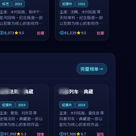
综艺
2022
纪录片
2021
主演：
木村拓哉、易烊千玺
主演：
沈腾、木村拓哉 等
等
星河回响·纪念版是一部
天际审判·纪念版是一部
以犯罪为核心的影视作
以犯罪为核心的影视作
品，围绕危机、反转与人
品，围绕危机、反转与人
8,073
9.5
81,539
9.5
犯罪
犯罪
物成长展开，整体节奏紧
物成长展开，整体节奏紧
凑，值得推荐观看。
凑，值得推荐观看。
完整榜单
99:20
99:11
迷城法则·典藏
风暴列车·典藏
法国
杜比
韩国
4K
纪录片
2019
纪录片
2019
主演：
黄渤、刘亦菲 等
主演：
木村拓哉、雷佳音 等
迷城法则·典藏是一部以
风暴列车·典藏是一部以
惊悚为核心的影视作品，
冒险为核心的影视作品，
围绕危机、反转与人物成
围绕危机、反转与人物成
97,998
6.3
97,986
6.7
惊悚
冒险
长展开，整体节奏紧凑，
长展开，整体节奏紧凑，