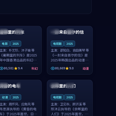
99:24
99:36
暑期里的列车
一封来自首尔的信
中国
杜比
韩国
热播
电影
2025
电视剧
2025
主演：
朴艺珍、沐子瑜 等
主演：
邵知白、吉田美琴 等
《暑期里的列车》是2025
《一封来自首尔的信》是
年中国香港出品的科幻新
2025年韩国出品的动漫新
作，主创团队希望用城市
作，主创团队希望用高考
80,581
9.4
80,669
9.0
科幻
动漫
夜归人的故事让观众停下
往事的故事让观众停下来
来想一想。朴艺珍领衔，
想一想。邵知白领衔，吉
99:20
99:56
沐子瑜担任重要角色，郑
田美琴担任重要角色，谢
书延的叙...
承南的叙...
黄昏的电车
余晖里的人们
日本
4K
泰国
完结
动漫
2025
电视剧
2025
主演：
周怀风、应南风 等
主演：
卫见秋、顾沂溪 等
陈思源执导的《黄昏的电
邢沐云执导的《余晖里的
车》于2025年面世，日本
人们》于2025年面世，泰