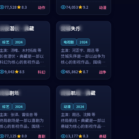
的城市气质与渔村故事的
国的城市气质与小镇生活
77,528
8.3
74,053
9.2
动作
动漫
人物心境共同构筑了影片
的人物心境共同构筑了影
基调。周怀风、应南风用
片基调。卫见秋、顾沂溪
99:55
99:09
细腻的表演撑起整部动作
用细腻的表演撑起整部动
电影，剧...
漫电影，...
长夜潜伏·典藏
焚城失序
韩国
连载中
英国
院线
综艺
2024
电视剧
2024
主演：
汤唯、木村拓哉 等
主演：
河正宇、周迅 等
长夜潜伏·典藏是一部以
焚城失序是一部以战争为
科幻为核心的影视作品，
核心的影视作品，围绕危
围绕危机、反转与人物成
机、反转与人物成长展
9,043
8.5
65,862
8.7
科幻
战争
长展开，整体节奏紧凑，
开，整体节奏紧凑，值得
值得推荐观看。
推荐观看。
94:15
99:37
终局剧场
终局航线·典藏
英国
完结
日本
连载中
综艺
2024
动漫
2024
主演：
张译、雷佳音 等
主演：
周迅、沈腾 等
终局剧场是一部以喜剧为
终局航线·典藏是一部以
核心的影视作品，围绕危
悬疑为核心的影视作品，
机、反转与人物成长展
围绕危机、反转与人物成
77,125
8.0
13,177
8.3
喜剧
悬疑
开，整体节奏紧凑，值得
长展开，整体节奏紧凑，