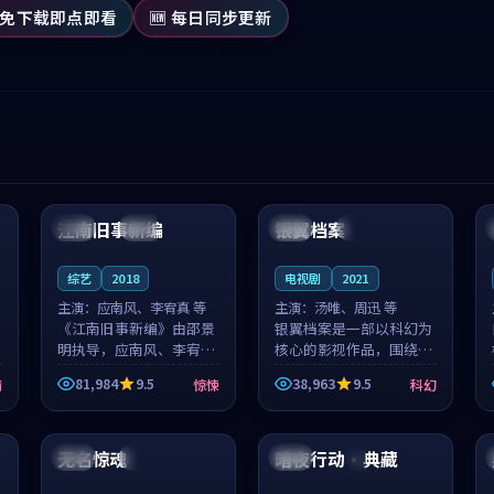
 免下载即点即看
🆕 每日同步更新
99:53
99:20
江南旧事新编
银翼档案
日本
院线
中国
独播
综艺
2018
电视剧
2021
主演：
应南风、李宥真 等
主演：
汤唯、周迅 等
《江南旧事新编》由邵景
银翼档案是一部以科幻为
明执导，应南风、李宥真
核心的影视作品，围绕危
领衔主演，是一部2018年
机、反转与人物成长展
81,984
9.5
38,963
9.5
情
惊悚
科幻
上映的日本惊悚综艺。影
开，整体节奏紧凑，值得
片以邻里温情为切入，呈
推荐观看。
99:45
99:03
现一段从初遇到告别都浸
着真实情...
无名惊魂
暗夜行动·典藏
泰国
热播
中国
4K