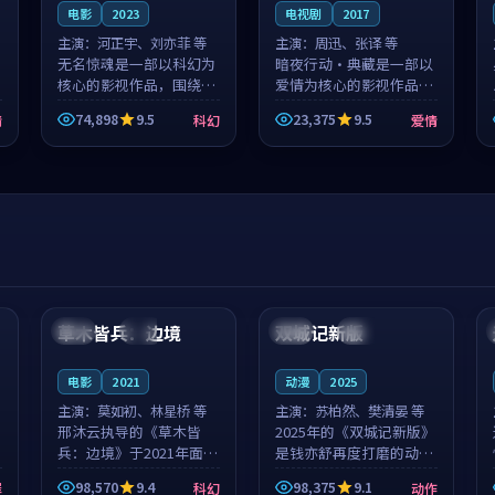
电影
2023
电视剧
2017
主演：
河正宇、刘亦菲 等
主演：
周迅、张译 等
无名惊魂是一部以科幻为
暗夜行动·典藏是一部以
核心的影视作品，围绕危
爱情为核心的影视作品，
机、反转与人物成长展
围绕危机、反转与人物成
74,898
9.5
23,375
9.5
情
科幻
爱情
开，整体节奏紧凑，值得
长展开，整体节奏紧凑，
推荐观看。
值得推荐观看。
99:44
99:40
草木皆兵：边境
双城记新版
泰国
独播
中国
独播
电影
2021
动漫
2025
主演：
莫如初、林星桥 等
主演：
苏柏然、樊清晏 等
邢沐云执导的《草木皆
2025年的《双城记新版》
兵：边境》于2021年面
是钱亦舒再度打磨的动作
世，泰国的城市气质与校
佳作。中国大陆的取景与
98,570
9.4
98,375
9.1
罪
科幻
动作
园青春的人物心境共同构
沙漠探险的氛围相互成