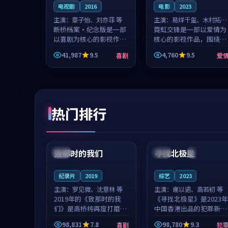
电视剧
2016
电影
2023
主演：
章子怡、刘亦菲 等
主演：
易烊千玺、木村拓哉
断桥档案·纪念版是一部
等
霓虹交锋是一部以爱情为
以喜剧为核心的影视作
核心的影视作品，围绕危
品，围绕危机、反转与人
机、反转与人物成长展
41,987
9.5
4,760
9.5
喜剧
爱
物成长展开，整体节奏紧
开，整体节奏紧凑，值得
凑，值得推荐观看。
推荐观看。
热门排行
99:22
99:18
致那时的我们
寻找北极星
中国
4K
中国
4K
纪录片
2019
综艺
2023
主演：
罗见微、沈意林 等
主演：
谢以诺、高若初 等
2019年的《致那时的我
《寻找北极星》是2023年
们》是高桥纯再度打磨的
中国香港出品的犯罪新
喜剧佳作。中国大陆的取
作，主创团队希望用公路
98,831
7.8
98,780
9.3
喜剧
犯
景与都市寓言的氛围相互
冒险的故事让观众停下来