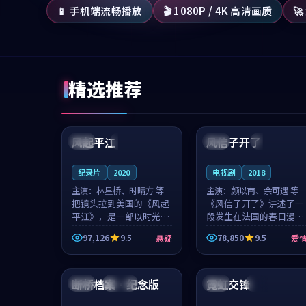
📱 手机端流畅播放
🎬 1080P / 4K 高清画质

精选推荐
99:07
99:21
风起平江
风信子开了
美国
完结
法国
4K
纪录片
2020
电视剧
2018
主演：
林星桥、时晴方 等
主演：
颜以南、余可遇 等
把镜头拉到美国的《风起
《风信子开了》讲述了一
平江》，是一部以时光记
段发生在法国的春日漫步
忆为底色的悬疑作品。林
故事。颜以南饰演的主角
97,126
9.5
78,850
9.5
悬疑
爱
星桥和时晴方贡献了2020
与余可遇的角色因一场意
年颇受关注的合作演出，
外卷入更深的纠葛，爱情
99:18
99:20
影片在情感层次与现实质
元素贯穿始终，节奏稳健
感之间游...
而富有张力，...
断桥档案·纪念版
霓虹交锋
英国
连载中
法国
热播