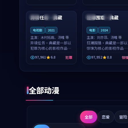
成就，罗见微与沈意林的
想一想。谢以诺领衔，高
99:19
99:48
对手戏自然克制，让整部
若初担任重要角色，戚南
影片在悬念...
柯的叙事节...
异境任务·典藏
狂潮围猎·典藏
日本
连载中
中国
完结
电视剧
2021
电影
2024
主演：
木村拓哉、汤唯 等
主演：
刘亦菲、汤唯 等
异境任务·典藏是一部以
狂潮围猎·典藏是一部以
犯罪为核心的影视作品，
惊悚为核心的影视作品，
围绕危机、反转与人物成
围绕危机、反转与人物成
97,961
6.8
97,952
8.8
犯罪
惊
长展开，整体节奏紧凑，
长展开，整体节奏紧凑，
值得推荐观看。
值得推荐观看。
全部动漫
全部
恋爱
冒险