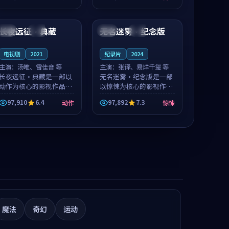
值得推荐观看。
值得推荐观看。
99:25
99:36
长夜远征·典藏
无名迷雾·纪念版
美国
杜比
韩国
高分
电视剧
2021
纪录片
2024
主演：
汤唯、雷佳音 等
主演：
张译、易烊千玺 等
长夜远征·典藏是一部以
无名迷雾·纪念版是一部
动作为核心的影视作品，
以惊悚为核心的影视作
围绕危机、反转与人物成
品，围绕危机、反转与人
97,910
6.4
97,892
7.3
动作
惊悚
长展开，整体节奏紧凑，
物成长展开，整体节奏紧
值得推荐观看。
凑，值得推荐观看。
魔法
奇幻
运动