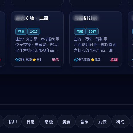
筑了影片基调。莫如初、
就，苏柏然与樊清晏的对
99:37
99:53
林星桥用细腻的表演撑起
手戏自然克制，让整部影
整部科幻电影...
片在悬念与...
逆光交锋·典藏
月面倒计时
法国
4K
日本
院线
电影
2015
电影
2017
主演：
刘亦菲、木村拓哉 等
主演：
汤唯、黄渤 等
逆光交锋·典藏是一部以
月面倒计时是一部以喜剧
动作为核心的影视作品，
为核心的影视作品，围绕
围绕危机、反转与人物成
危机、反转与人物成长展
97,920
9.1
97,915
9.3
悚
动作
喜剧
长展开，整体节奏紧凑，
开，整体节奏紧凑，值得
值得推荐观看。
推荐观看。
机甲
日常
悬疑
美食
音乐
武侠
科幻