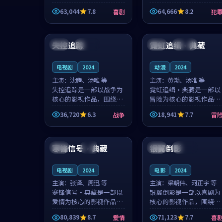
主创团队希望用深夜电台
团队希望用高校追梦的故
63,044
7.8
64,666
8.2
喜剧
犯
的故事让观众停下来想一
事让观众停下来想一想。
想。韩星澜领衔，陆见鹿
赵砚青领衔，颜以南担任
99:10
99:29
担任重要角色，山田纯一
重要角色，山田纯一的叙
的叙事节...
事节奏一...
失控追踪
霓虹追缉·典藏
法国
连载中
中国
连载中
电视剧
2024
动漫
2024
主演：
沈腾、汤唯 等
主演：
黄渤、汤唯 等
失控追踪是一部以战争为
霓虹追缉·典藏是一部以
核心的影视作品，围绕危
冒险为核心的影视作品，
机、反转与人物成长展
围绕危机、反转与人物成
36,720
6.3
18,941
7.7
战争
冒
开，整体节奏紧凑，值得
长展开，整体节奏紧凑，
推荐观看。
值得推荐观看。
99:22
99:47
寒锋信号·典藏
银翼倒影
泰国
热播
英国
连载中
电视剧
2024
电影
2024
主演：
张译、周迅 等
主演：
梁朝伟、河正宇 等
寒锋信号·典藏是一部以
银翼倒影是一部以喜剧为
爱情为核心的影视作品，
核心的影视作品，围绕危
围绕危机、反转与人物成
机、反转与人物成长展
80,839
8.7
71,123
7.7
爱情
喜
长展开，整体节奏紧凑，
开，整体节奏紧凑，值得