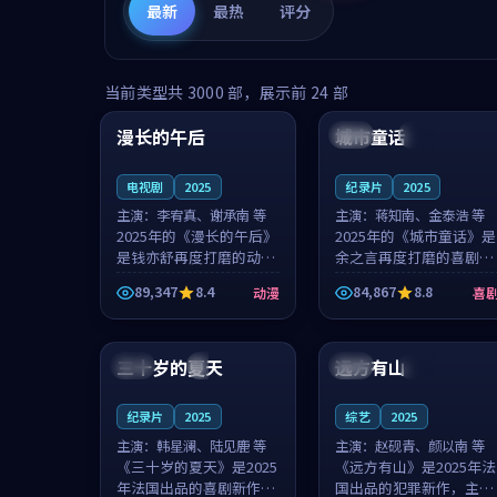
最新
最热
评分
99:16
99:52
当前类型共
3000
部，展示前
24
部
漫长的午后
城市童话
中国
高分
美国
院线
电视剧
2025
纪录片
2025
主演：
李宥真、谢承南 等
主演：
蒋知南、金泰浩 等
2025年的《漫长的午后》
2025年的《城市童话》是
是钱亦舒再度打磨的动漫
余之言再度打磨的喜剧佳
佳作。中国大陆的取景与
作。美国的取景与历史战
89,347
8.4
84,867
8.8
动漫
喜
海岛日常的氛围相互成
争的氛围相互成就，蒋知
就，李宥真与谢承南的对
南与金泰浩的对手戏自然
99:12
99:48
手戏自然克制，让整部影
克制，让整部影片在悬念
片在悬念与...
与温度之...
三十岁的夏天
远方有山
法国
4K
法国
独播
纪录片
2025
综艺
2025
主演：
韩星澜、陆见鹿 等
主演：
赵砚青、颜以南 等
《三十岁的夏天》是2025
《远方有山》是2025年法
年法国出品的喜剧新作，
国出品的犯罪新作，主创